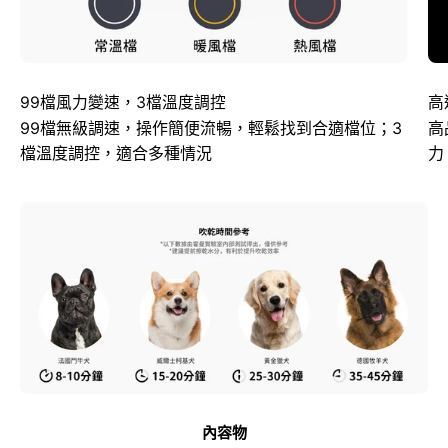
99檔風力變速，3檔溫度調控
高
99檔無級調速，操作簡便流暢，輕鬆找到合適檔位；3
高
檔溫度調控，適合多種情況
力
內容物