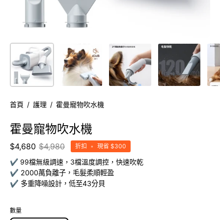
首頁
/
護理
/
霍曼寵物吹水機
霍曼寵物吹水機
$4,680
$4,980
折扣
•
現省
$300
✔️ 99檔無級調速，3檔溫度調控，快速吹乾
✔️ 2000萬負離子，毛髮柔順輕盈
✔️ 多重降噪設計，低至43分貝
數量