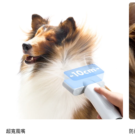
超寬風嘴
防