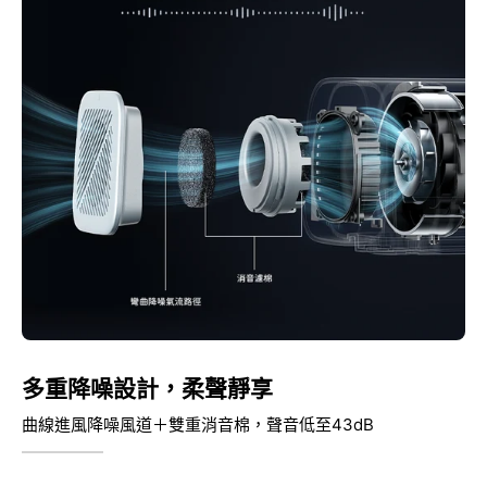
多重降噪設計，柔聲靜享
曲線進風降噪風道＋雙重消音棉，聲音低至43dB