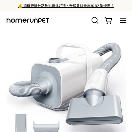
跳
級會員最高享 92 折優惠！
全館三期0利率，
至
聯
打
查看購物車
打
繫
開
開
我
搜
導
們
尋
航
框
選
單