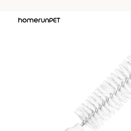
跳
至
聯
繫
我
們