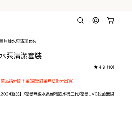
打
我
查看購物車
開
的
搜
帳
曼無線水泵清潔套裝
尋
號
框
水泵清潔套裝
4.9
(10)
商品請分開下單(單筆訂單無法拆分出貨)
1
2024新品】/霍曼無線水泵寵物飲水機三代/霍曼UVC殺菌無線
命