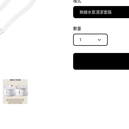
樣式
無線水泵清潔套裝
數量
1