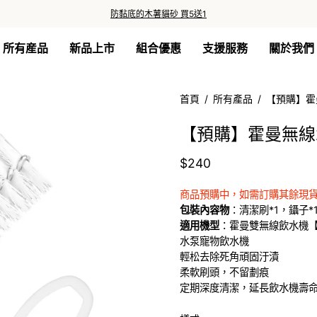
防黏底的木薯貓砂 買5送1
所有産品
新品上市
組合優惠
支援服務
關於我們
首頁
/
所有產品
/
【預購】霍
【預購】霍曼無線
$240
商品預購中，如需訂購其餘現貨
包裝內容物
：清潔刷*1，鑷子*
適用機型
：霍曼雙無線飲水機【
水泵寵物飲水機
輕松去除死角頑固汙漬
柔軟刷頭，不留劃痕
定期深度清潔，延長飲水機壽